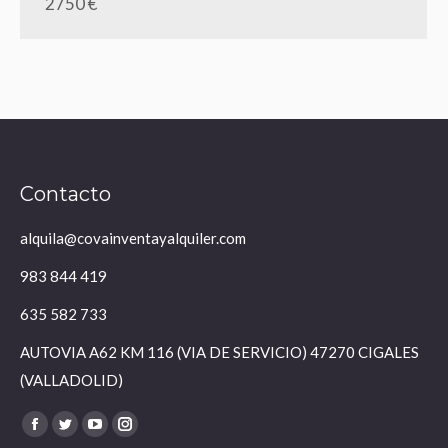
2750 €
Contacto
alquila@covainventayalquiler.com
983 844 419
635 582 733
AUTOVIA A62 KM 116 (VIA DE SERVICIO) 47270 CIGALES
(VALLADOLID)
Encuéntranos en:
Facebook
Twitter
YouTube
Instagram